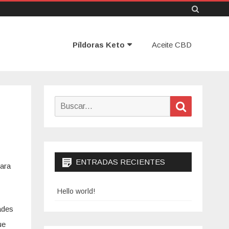
Ir
Píldoras Keto
al
Aceite CBD
contenido
Buscar
Buscar
ENTRADAS RECIENTES
para
Hello world!
ades
ue