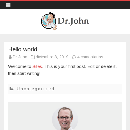
DrJohn ES
Ir
Just another Sites site
al
contenido
Hello world!
en
Dr John
diciembre 3, 2019
4 comentarios
Hello
world!
Welcome to
Sites
. This is your first post. Edit or delete it,
then start writing!
Uncategorized